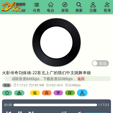
分类
电台
发现
搜索
注册
登录
现场
火影传奇DJ保雄-22首北上广的我们中文跳舞串烧
试听音质64Kbps，下载音质320Kbps，
返回
现场
1:17:23
185 MB
2021/6/3
320Kbps
低
高
赞
踩
00:00
1:17:23