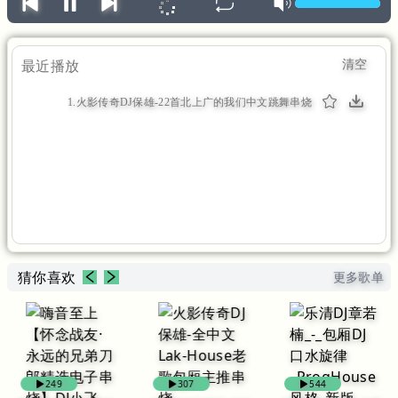
清空
最近播放
1.火影传奇DJ保雄-22首北上广的我们中文跳舞串烧
（1:17:23）
猜你喜欢
更多歌单
249
307
544