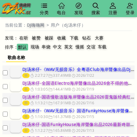
分类
电台
发现
搜索
注册
登录
当前位置：
DJ嗨嗨网
>
用户（dj汤米仔）
发现：
在听
被赞
被踩
收藏
下载
钻石
大赛
现场
串烧
中文
英文
慢摇
交谊
车载
排序：
默认
歌曲名称
DJ汤米仔-《WAV无损音乐》全粤语Club海岸聲像出品DjCan
串
2:27:27
337.49MB
2026/7/22
DJ汤米仔-全国语Electro海岸聲像出品2026舍不得的他他他
串
1:03:05
144.41MB
2026/7/19
DJ汤米仔-国语慢歌连版海岸聲像出品2026雷鬼版经典红歌翻唱串烧
串
1:13:21
167.91MB
2026/7/16
DJ汤米仔-《WAV无损音乐》国语FunkyHouse海岸聲像出品
串
1:10:30
161.37MB
2026/7/15
DJ汤米仔-国语FunkyHouse海岸聲像出品2026最新咚鼓可
串
1:12:27
165.86MB
2026/7/13