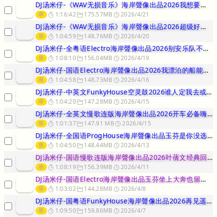
DJ汤米仔-《WAV无损音乐》海岸聲像出品2026我想要一个自己的
串
1:16:42
175.57MB
2026/4/21
DJ汤米仔-《WAV无损音乐》海岸聲像出品2026超级好听的轻音乐
串
1:04:59
148.76MB
2026/4/20
DJ汤米仔-全粤语Electro海岸聲像出品2026别安乐队不再犹
串
1:08:10
156.04MB
2026/4/19
DJ汤米仔-国语Electro海岸聲像出品2026我漂泊的船能不能
串
1:04:58
148.73MB
2026/4/16
DJ汤米仔-中英文FunkyHouse空灵鼓2026谁人定我去或留
串
1:04:20
147.28MB
2026/4/15
DJ汤米仔-全英文慢歌连版海岸聲像出品2026开车必备嗨翻天节奏串
串
1:01:37
147.91 MB
2026/4/15
DJ汤米仔-全国语ProgHouse海岸聲像出品玉芬是你没选彪哥好
串
1:04:50
148.44MB
2026/4/13
DJ汤米仔-国语慢歌连版海岸聲像出品2026叶蒨文经典回忆专辑串烧
串
1:08:19
156.39MB
2026/4/11
DJ汤米仔-国语Electro海岸聲像出品玉芬坐上大奔也留不住让彪
串
1:03:02
144.28MB
2026/4/8
DJ汤米仔-国粤语FunkyHouse海岸聲像出品2026再见遥远
串
1:09:50
159.86MB
2026/4/7