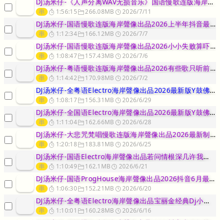
DJ汤米仔-《人声分离WAV无损音乐》国语慢歌连版海岸聲像出品有些
串
1:56:15
266.08MB
2026/7/11
DJ汤米仔-国语慢歌连版海岸聲像出品2026上半年抖音最火年度最佳
串
1:12:34
166.12MB
2026/7/7
DJ汤米仔-国语慢歌连版海岸聲像出品2026小小失败算吓米雷鬼版串
串
1:08:47
157.43MB
2026/7/6
DJ汤米仔-粤语慢歌连版海岸聲像出品2026有些歌只听前奏就很心动
串
1:14:42
170.98MB
2026/7/2
DJ汤米仔-全粤语Electro海岸聲像出品2026最新版Y鼓佛佛
串
1:08:17
156.31MB
2026/6/29
DJ汤米仔-全国语Electro海岸聲像出品2026最新版Y鼓佛佛
串
1:11:04
162.66MB
2026/6/28
DJ汤米仔-大悲咒梵唱慢歌连版海岸聲像出品2026最新制作80分钟
串
1:20:18
183.81MB
2026/6/25
DJ汤米仔-国语Electro海岸聲像出品若问情根深几许我要去找从
串
1:10:49
162.1MB
2026/6/21
DJ汤米仔-国语ProgHouse海岸聲像出品2026抖音6月最新
串
1:06:30
152.21MB
2026/6/20
DJ汤米仔-全粤语Electro海岸聲像出品宝丽金经典Dj小九系列
串
1:10:01
160.28MB
2026/6/16