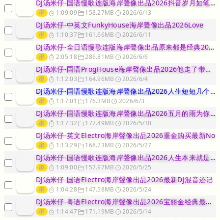
DJ汤米仔-国语慢歌连版海岸聲像出品2026抖音岁月如笔写春秋我要
串
1:09:09
158.27MB
2026/6/13
DJ汤米仔-中英文FunkyHouse海岸聲像出品2026Love
串
1:10:37
161.66MB
2026/6/11
DJ汤米仔-全日语慢歌连版海岸聲像出品原来都是经典2026抖音热播
串
2:05:18
286.81MB
2026/6/6
DJ汤米仔-国语ProgHouse海岸聲像出品2026他走了带不走
串
1:12:03
164.96MB
2026/6/4
DJ汤米仔-国语慢歌连版海岸聲像出品2026人生短短几个秋啊不醉不
串
1:17:01
176.3MB
2026/6/3
DJ汤米仔-国语慢歌连版海岸聲像出品2026五月的雨为你下不停串烧
串
1:17:32
177.49MB
2026/5/30
DJ汤米仔-英文Electro海岸聲像出品2026重金购买最新No
串
1:13:29
168.23MB
2026/5/27
DJ汤米仔-国语慢歌连版海岸聲像出品2026人生本来就是一出戏恩恩
串
1:09:00
157.97MB
2026/5/25
DJ汤米仔-国语Electro海岸聲像出品2026最新DJ混音还记
串
1:04:28
147.58MB
2026/5/24
DJ汤米仔-粤语Electro海岸聲像出品2026宝丽金经典最新D
串
1:14:47
171.19MB
2026/5/14