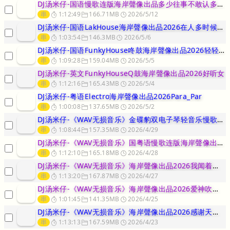
DJ汤米仔-国语慢歌连版海岸聲像出品多少往事不敢认多少伤口不敢疼串
串
1:12:49
166.71MB
2026/5/12
DJ汤米仔-国语LakHouse海岸聲像出品2026在人多时候最沉
串
1:03:54
146.3MB
2026/5/6
DJ汤米仔-国语FunkyHouse咚鼓海岸聲像出品2026轻轻挑
串
1:09:28
159.04MB
2026/5/5
DJ汤米仔-英文FunkyHouseQ鼓海岸聲像出品2026好听女
串
1:12:16
165.43MB
2026/5/4
DJ汤米仔-粤语Electro海岸聲像出品2026Para_Par
串
1:00:08
137.65MB
2026/5/2
DJ汤米仔-《WAV无损音乐》金碟豹双电子琴轻音乐慢歌连版海岸聲像
串
1:08:44
157.35MB
2026/4/29
DJ汤米仔-《WAV无损音乐》国粤语慢歌连版海岸聲像出品2026世
串
1:12:10
165.18MB
2026/4/28
DJ汤米仔-《WAV无损音乐》海岸聲像出品2026我闻着芬芳跋涉着
串
1:13:20
167.87MB
2026/4/27
DJ汤米仔-《WAV无损音乐》海岸聲像出品2026爱神吹起恋爱的台
串
1:01:45
141.35MB
2026/4/25
DJ汤米仔-《WAV无损音乐》海岸聲像出品2026感谢天感谢地让我
串
1:13:13
167.59MB
2026/4/23