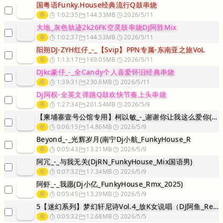
国粤语Funky.House经典流行Q鼓串烧
串
1:02:35
144.33MB
2026/5/11
大地_灰色轨迹2k26FK空灵鼓串烧DJ阿胜Mix
串
1:02:37
144.53MB
2026/5/11
阳朔DJ-ZYH红仔_-_【Svip】PPN专属-东南亚之旅VoL
串
1:13:17
169.05MB
2026/5/11
DJkc豪仔_-_全Candy个人喜爱怀旧经典串烧
串
1:39:31
230.6MB
2026/5/11
Dj阿权-全英文弹跳Q鼓欢快节奏上头串烧
串
1:27:34
201.54MB
2026/5/9
【柬埔寨壹号公馆专用】柯以敏_-_谢谢你让我这么爱你(Dj小安_F
串
0:06:15
14.86MB
2026/5/9
Beyond_-_光辉岁月(南宁Dj小航_FunkyHouse_R
串
0:05:43
13.21MB
2026/5/9
阿冗_-_与我无关(DjRN_FunkyHouse_Mix国语男)
串
0:07:32
17.34MB
2026/5/9
阿虾_-_我愿(Dj小亿_FunkyHouse_Rmx_2025)
串
0:05:45
13.29MB
2026/5/9
5【迷幻系列】梦幻轩尼诗Vol.4_放K女说唱（DJ阿鱼_Remi
串
0:05:32
12.68MB
2026/5/5