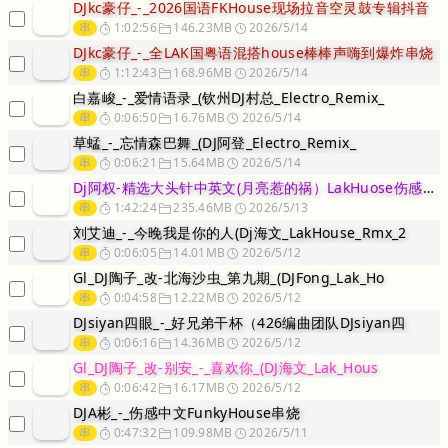
DJkc豪仔_-_2026国语FKHouse现场拉音空灵鼓专辑抖音
串
1:02:56
146.23MB
2026/5/14
DJkc豪仔_-_全LAK国粤语混搭house棒棒声嗨到爆炸串烧
串
1:12:43
168.96MB
2026/5/14
白嘉峻_-_爱情语录_(钦州DJ村总_Electro_Remix_
串
0:06:50
16.76MB
2026/5/14
草蜢_-_忘情森巴舞_(DJ阿登_Electro_Remix_
串
0:06:21
15.64MB
2026/5/14
Dj阿权-精选大头针中英文(月亮惹的祸）LakHuose伤感串烧
串
1:42:24
235.46MB
2026/5/13
刘艾迪_-_今晚我是你的人(Dj海文_LakHouse_Rmx_2
串
0:06:05
14.01MB
2026/5/12
Gl_DJ陶子_改-北海沙虫_第九期_(DJFong_Lak_Ho
串
0:04:58
12.22MB
2026/5/12
DJsiyan四眼_-_好兄弟干杯（426编曲团队DJsiyan四
串
0:06:16
14.36MB
2026/5/12
Gl_DJ陶子_改-别安_-_喜欢你_(DJ海文_Lak_Hous
串
0:06:42
16.17MB
2026/5/12
DJA彬_-_伤感中文FunkyHouse串烧
串
0:47:32
109.98MB
2026/5/11