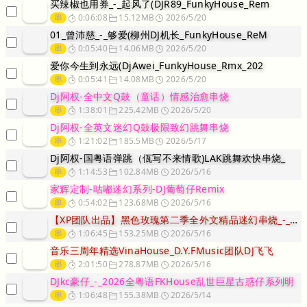
买辣椒也用券_-_起风了(DJR89_FunkyHouse_Rem
串
0:06:08
15.12MB
2026/5/20
01_曾沛慈_-_够爱(柳州DJ机长_FunkyHouse_ReM
串
0:05:40
14.06MB
2026/5/20
爱你今生到永远(DjAwei_FunkyHouse_Rmx_202
串
0:05:41
14.08MB
2026/5/20
Dj阿权-全中文Q鼓（童话）情感治愈串烧
串
1:38:01
225.42MB
2026/5/20
Dj阿权-全英文迷幻Q鼓极限致幻跳舞串烧
串
1:21:02
185.5MB
2026/5/17
Dj阿权-国粤语弹跳（佤写不来情歌)LAK跳舞欢快串烧_
串
1:14:53
102.84MB
2026/5/16
家辉定制-咕嘟迷幻系列-DJ葡萄仔Remix
串
0:54:02
123.68MB
2026/5/16
【XP团队出品】黑色玫瑰第二季全外文精品迷幻串烧_-_DJ小学生_
串
1:06:45
153.25MB
2026/5/16
音乐三周年精选VinaHouse_D.Y.FMusic团队DJ飞飞
串
2:01:50
278.87MB
2026/5/16
DJkc豪仔_-_2026全粤语FKHouse乱世巨星古惑仔系列明
串
1:06:48
155.38MB
2026/5/14