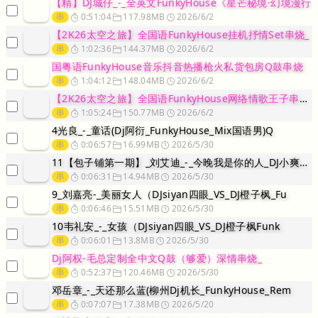
【精】DJ城仔_-_全英文FunkyHouse《星芒秘境·幻境漫行
串
0:51:04
117.98MB
2026/6/2
【2K26太空之旅】全国语FunkyHouse挂机抒情Set串烧_
串
1:02:36
144.37MB
2026/6/2
国粤语FunkyHouse音乐抖音热播枪火私货包房Q鼓串烧
串
1:04:12
148.04MB
2026/6/2
【2K26太空之旅】全国语FunkyHouse网络情歌王子串烧专辑
串
1:05:24
150.77MB
2026/6/2
4光良_-_童话(Dj阿衍_FunkyHouse_Mix国语男)Q
串
0:06:57
16.99MB
2026/5/30
11【包子铺第一期】_刘艾迪_-_今晚我是你的人_DJ小爽_Rem
串
0:06:31
14.94MB
2026/5/30
9_刘嘉亮-_美丽女人（DJsiyan四眼_VS_DJ橙子枫_Fu
串
0:06:46
15.51MB
2026/5/30
10韦礼安_-_女孩（DJsiyan四眼_VS_DJ橙子枫Funk
串
0:06:01
13.8MB
2026/5/30
Dj阿权-毛总定制全中文Q鼓（够爱）深情串烧_
串
0:52:37
120.46MB
2026/5/30
邓岳章_-_天还那么蓝(柳州Dj机长_FunkyHouse_Rem
串
0:07:07
17.38MB
2026/5/20