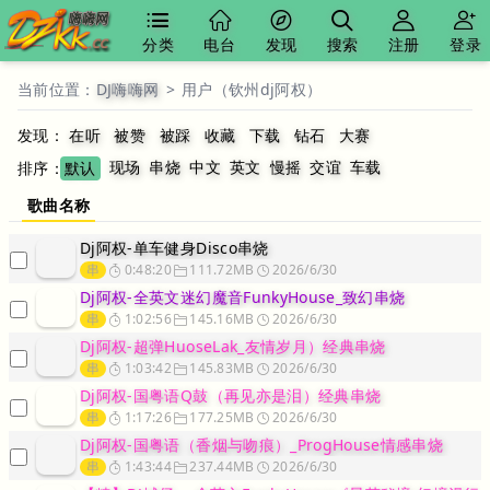
分类
电台
发现
搜索
注册
登录
当前位置：
DJ嗨嗨网
>
用户（钦州dj阿权）
发现：
在听
被赞
被踩
收藏
下载
钻石
大赛
现场
串烧
中文
英文
慢摇
交谊
车载
排序：
默认
歌曲名称
Dj阿权-单车健身Disco串烧
串
0:48:20
111.72MB
2026/6/30
Dj阿权-全英文迷幻魔音FunkyHouse_致幻串烧
串
1:02:56
145.16MB
2026/6/30
Dj阿权-超弹HuoseLak_友情岁月）经典串烧
串
1:03:42
145.83MB
2026/6/30
Dj阿权-国粤语Q鼓（再见亦是泪）经典串烧
串
1:17:26
177.25MB
2026/6/30
Dj阿权-国粤语（香烟与吻痕）_ProgHouse情感串烧
串
1:43:44
237.44MB
2026/6/30