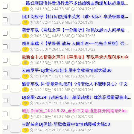
一路狂嗨国语抖音流行差不多姑娘嗨曲劲爆加快超重低音车载CD1104
串
1:41:59
244.78 MB
2024/12/10
阳江DJ权仔【抖(音)热播中英文《谁-天际》享受极限魅力车载音乐大
串
1:04:02
153.69 MB
2024/12/9
嗨音车载《网红女声【十分耐听】秋风吹起vs人间半途·见一面少一面好
串
3:06:33
448.88 MB
2024/10/25
领音车载《【苹果香·战马·人间半途·一句先苦后甜】强哥定制颍上富摊
串
1:58:33
284.52 MB
2024/10/22
最新全中文精选女声DJ【苹果香】车载串烧大碟DJ东miX
串
1:05:33
157.32 MB
2024/10/10
云南罗平-DJ龙泡-卸姐专用中文收费情感大碟36
串
1:11:40
172.01 MB
2024/10/10
酷音车载-抖·音最新动感DJ《情罪做人不能昧良心》中文车载慢摇靓碟
串
1:19:48
191.52 MB
2024/10/4
DJ金聖-2024《超麻炫电｜越听越猛》优选高质量硬曲电磁炮歌路！
串
1:02:47
150.70 MB
2024/9/30
城月DJ阿宽_2K24.9.28_全系中文唔通想袜开闽南语Elec
串
1:07:26
161.87 MB
2024/9/29
火影传奇DJ保雄-新歌收费中文情感慢摇大碟50
串
1:24:32
202.89 MB
2024/9/23