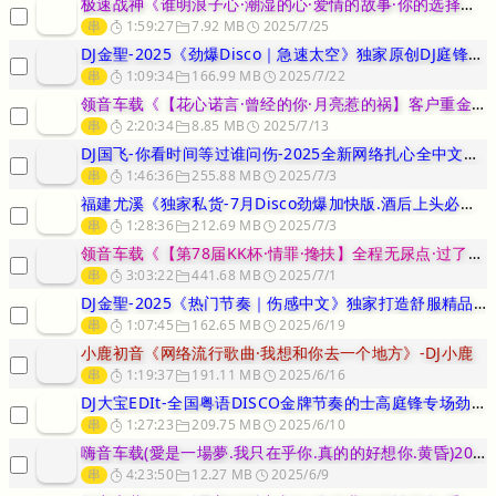
极速战神《谁明浪子心·潮湿的心·爱情的故事·你的选择客户订制DJ庭
串
1:59:27
7.92 MB
2025/7/25
DJ金聖-2025《劲爆Disco｜急速太空》独家原创DJ庭锋版超
串
1:09:34
166.99 MB
2025/7/22
领音车载《【花心诺言·曾经的你·月亮惹的祸】客户重金定制DJ庭锋独
串
2:20:34
8.85 MB
2025/7/13
DJ国飞-你看时间等过谁问伤-2025全新网络扎心全中文超强重低音
串
1:46:36
255.88 MB
2025/7/3
福建尤溪《独家私货-7月Disco劲爆加快版.酒后上头必备。越听越
串
1:28:36
212.69 MB
2025/7/3
领音车载《【第78届KK杯·情罪·搀扶】全程无尿点·过了这个村没有
串
3:03:22
441.68 MB
2025/7/1
DJ金聖-2025《热门节奏｜伤感中文》独家打造舒服精品无心睡眠鼓
串
1:07:45
162.65 MB
2025/6/19
小鹿初音《网络流行歌曲·我想和你去一个地方》-DJ小鹿
串
1:19:37
191.11 MB
2025/6/16
DJ大宝EDIt-全国粤语DISCO金牌节奏的士高庭锋专场劲爆劲曲
串
1:27:23
209.75 MB
2025/6/10
嗨音车载(愛是一場夢.我只在乎你.真的的好想你.黄昏)2025⑥月
串
4:23:50
12.27 MB
2025/6/9