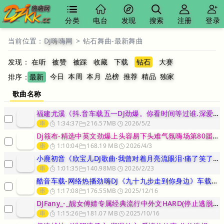
分类
电台
发现
搜索
注册
登录
当前位置：
DJ嗨嗨网
>
钻石舞曲-最新舞曲
发现：
在听
被赞
被踩
收藏
下载
钻石
大赛
今日
本周
本月
总榜
推荐
精品
独家
排序：
最新
歌曲名称
福建尤溪《抖.音车载五一DJ劲爆。你看时间等过谁.深爱过的人怎么放
串
1:34:37
216.57MB
2026/5/2
Dj筱布-精选中英文劲爆上头容易下头难气氛嗨场第80届“KK杯”B
串
1:10:04
168.19 MB
2026/4/3
小鹿初音《欣宝儿DJ歌曲·我曾对着月亮流眼泪·痛了笑了看透了》-d
串
1:01:35
140.98MB
2026/2/23
酷音车载-网络热播劲嗨DJ《九十九步走到你身边》车载靓碟-Dj小峰
串
1:17:08
176.55MB
2025/12/16
DJFany_-_靓女傅婧专属经典流行中外文HARD(停止逃脱)超
串
1:15:26
181.07 MB
2025/10/16