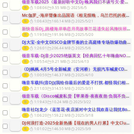
领音车载2025《最新好听中文Dj·晚风我们不谈亏欠·爱走到了尽头
串
1:08:06
9.55 MB
2025/6/5
Mc伽罗_-海岸聲像出品国语《相见恨晚，乌兰巴托的夜，Andy》D
串
1:06:43
160.14 MB
2025/5/21
新快音乐Dj_跳楼海岸单恋月亮故事兰花遗失起风搀扶班车座位Elec
串
1:19:58
191.96 MB
2025/5/20
DJ大宝-全中文DISCO金牌节奏的士高庭锋专场劲爆劲曲MUSIC
串
1:26:01
206.44 MB
2025/5/6
领音车载-Dj音少2025绝版英文【经典回忆十年嗨曲NO.1】弹跳
串
1:05:54
9.21 MB
2025/4/13
《DJ枫枫.4月5号全新喊麦（安河桥）无损汽车喊麦CD》福建调音师
串
1:00:59
146.37 MB
2025/4/10
嗨音车载抖(音DJ)(我给你最后的爱是不打扰.都怪我们相遇太晚.爱
串
2:11:03
314.55 MB
2025/3/31
领音车载《Disco喊麦私货【苹果香·夜夜夜熬·负我不负她·罗刹海
串
1:19:43
10.24 MB
2025/3/22
嗨音社DJ龙少《蓝莲花·夜店派对中文让我欢喜让我忧Bootleg串
串
1:06:20
159.22 MB
2025/3/18
DJ何浪打造-2025全新热播【现在的男人行累】中文Club伤感精
串
1:01:02
146.50 MB
2025/3/9