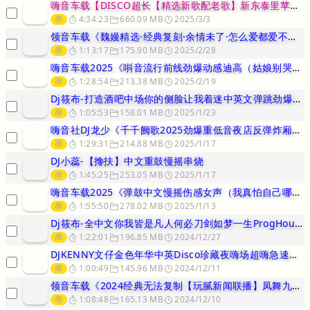
嗨音车载【DISCO超长【精选新歌配老歌】新东泰里苹果香2025第
串
4:34:23
660.09 MB
2025/3/3
领音车载《魏嫚精选·经典复刻·余情未了·怎么爱都爱不够·情火·听心
串
1:13:17
175.90 MB
2025/2/28
嗨音车载2025《唞音流行前线劲爆动感迪高（姑娘别哭泣）大不了做你
串
1:28:54
213.38 MB
2025/2/19
Dj筱布-打造酒吧中场你的侧脸让我着迷中英文弹跳劲爆摇头节奏Boo
串
1:05:53
158.01 MB
2025/1/23
嗨音社DJ龙少《千千阙歌2025劲爆重低音夜店反弹炸厢停不下来串烧
串
1:29:31
214.88 MB
2025/1/17
DJ小蕊-【搀扶】中文重鼓慢摇串烧
串
1:45:25
253.05 MB
2025/1/17
嗨音车载2025《弹鼓中文慢摇伤感女声（我真怕自己哪天倒下）专辑混
串
1:55:50
278.02 MB
2025/1/13
Dj筱布-全中文你我皆是凡人何必刀剑如梦一生ProgHouse无心
串
1:22:01
196.85 MB
2024/12/27
DJKENNY文仔金色年华中英Disco珍藏夜嗨场超嗨急速的士高
串
1:00:49
145.96 MB
2024/12/11
领音车载《2024经典无法复制【玩腻新闻联播】凤舞九天嗨曲的士高》
串
1:08:48
165.13 MB
2024/12/10