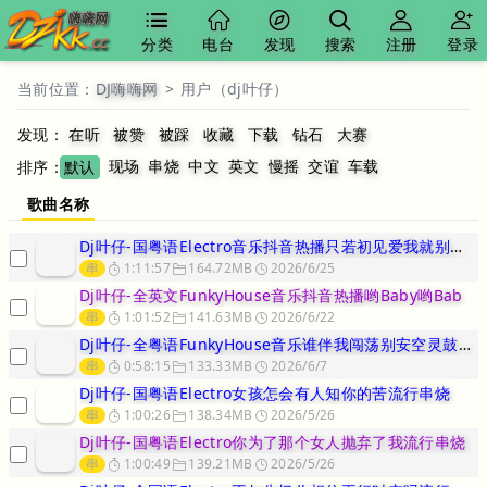
分类
电台
发现
搜索
注册
登录
当前位置：
DJ嗨嗨网
>
用户（dj叶仔）
发现：
在听
被赞
被踩
收藏
下载
钻石
大赛
现场
串烧
中文
英文
慢摇
交谊
车载
排序：
默认
歌曲名称
Dj叶仔-国粤语Electro音乐抖音热播只若初见爱我就别伤害我串
串
1:11:57
164.72MB
2026/6/25
Dj叶仔-全英文FunkyHouse音乐抖音热播哟Baby哟Bab
串
1:01:52
141.63MB
2026/6/22
Dj叶仔-全粤语FunkyHouse音乐谁伴我闯荡别安空灵鼓串烧
串
0:58:15
133.33MB
2026/6/7
Dj叶仔-国粤语Electro女孩怎会有人知你的苦流行串烧
串
1:00:26
138.34MB
2026/5/26
Dj叶仔-国粤语Electro你为了那个女人抛弃了我流行串烧
串
1:00:49
139.21MB
2026/5/26