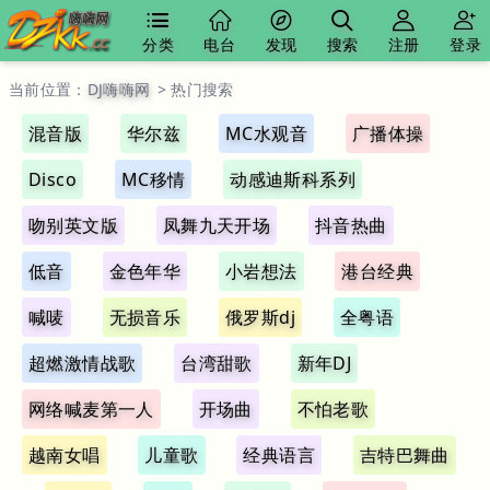
分类
电台
发现
搜索
注册
登录
当前位置：
DJ嗨嗨网
> 热门搜索
混音版
华尔兹
MC水观音
广播体操
Disco
MC移情
动感迪斯科系列
吻别英文版
凤舞九天开场
抖音热曲
低音
金色年华
小岩想法
港台经典
喊唛
无损音乐
俄罗斯dj
全粤语
超燃激情战歌
台湾甜歌
新年DJ
网络喊麦第一人
开场曲
不怕老歌
越南女唱
儿童歌
经典语言
吉特巴舞曲