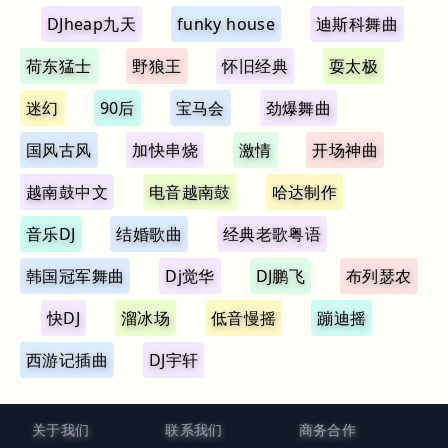
DJheap九天
funky house
迪斯科舞曲
荷东猛士
野狼王
怀旧经典
耍太极
迷幻
90后
宝马会
劲爆舞曲
国风古风
加快串烧
激情
开场神曲
越南鼓中文
电音越南鼓
哈达制作
音乐DJ
结婚歌曲
经典老歌粤语
韩国冠军舞曲
Dj觉华
DJ鹏飞
布列瑟农
快DJ
溜冰场
低音慢摇
蹦迪摇
西游记插曲
DJ宇轩
关于我们
联系我们
商务合作