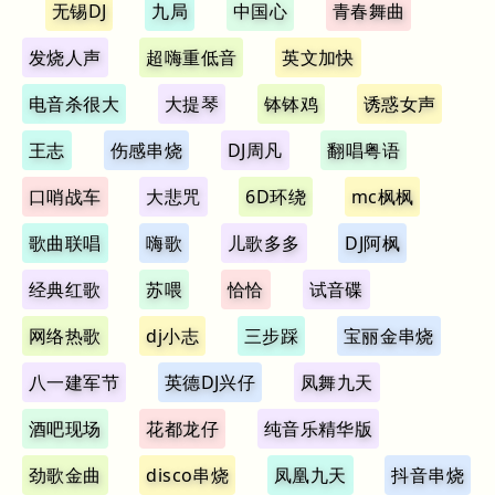
无锡DJ
九局
中国心
青春舞曲
发烧人声
超嗨重低音
英文加快
电音杀很大
大提琴
钵钵鸡
诱惑女声
王志
伤感串烧
DJ周凡
翻唱粤语
口哨战车
大悲咒
6D环绕
mc枫枫
歌曲联唱
嗨歌
儿歌多多
DJ阿枫
经典红歌
苏喂
恰恰
试音碟
网络热歌
dj小志
三步踩
宝丽金串烧
八一建军节
英德DJ兴仔
凤舞九天
酒吧现场
花都龙仔
纯音乐精华版
劲歌金曲
disco串烧
凤凰九天
抖音串烧