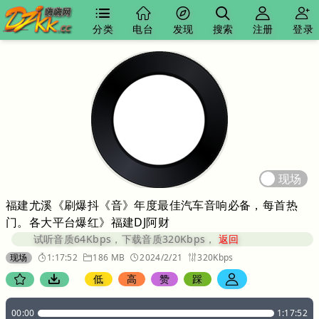
分类
电台
发现
搜索
注册
登录
现场
福建尤溪《刷爆抖《音》年度最佳汽车音响必备，每首热
门。各大平台爆红》福建DJ阿财
试听音质64Kbps，下载音质320Kbps，
返回
现场
1:17:52
186 MB
2024/2/21
320Kbps
低
高
赞
踩
00:00
1:17:52