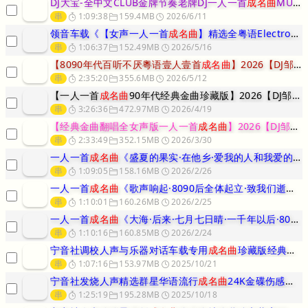
DJ大宝-全中文CLUB金牌节奏老牌DJ一人一首
成名曲
MUSIC慢
串
1:09:38
159.4MB
2026/6/11
领音车载《【女声一人一首
成名曲
】精选全粤语Electro音乐车主最
串
1:06:37
152.49MB
2026/5/16
【8090年代百听不厌粵语壹人壹首
成名曲
】2026【DJ邹杰】
串
2:35:20
355.6MB
2026/5/12
【一人一首
成名曲
90年代经典金曲珍藏版】2026【DJ邹杰】
串
3:26:36
472.97MB
2026/4/19
【经典金曲翻唱全女声版一人一首
成名曲
】2026【DJ邹杰】
串
2:33:49
352.15MB
2026/3/30
一人一首
成名曲
《盛夏的果实·在他乡·爱我的人和我爱的人》KK网独家
串
1:09:05
158.16MB
2026/2/26
一人一首
成名曲
《歌声响起·8090后全体起立·致我们逝去的青春》娱
串
1:10:01
160.26MB
2026/2/25
一人一首
成名曲
《大海·后来·七月七日晴·一千年以后·8090经典回
串
1:10:16
160.85MB
2026/2/24
宁音社调校人声与乐器对话车载专用
成名曲
珍藏版经典流行老歌原碟重置-
串
1:07:16
153.97MB
2025/10/21
宁音社发烧人声精选群星华语流行
成名曲
24K金碟伤感碟片珍藏版享受车
串
1:25:19
195.28MB
2025/10/18