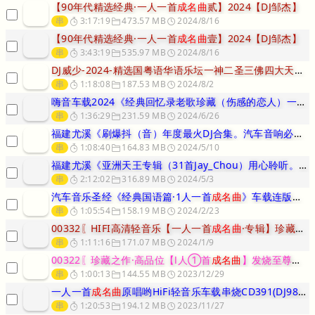
【90年代精选经典·一人一首
成名曲
贰】2024【DJ邹杰】
串
3:17:19
473.57 MB
2024/8/16
【90年代精选经典·一人一首
成名曲
壹】2024【DJ邹杰】
串
3:43:19
535.97 MB
2024/8/16
DJ威少-2024-精选国粤语华语乐坛一神二圣三佛四大天王
成
串
1:18:08
187.53 MB
2024/8/2
嗨音车载2024《经典回忆录老歌珍藏（伤感的恋人）一人一首
串
1:36:29
231.59 MB
2024/6/26
福建尤溪《刷爆抖（音）年度最火DJ合集。汽车音响必备串烧。首首成名
串
1:08:40
164.83 MB
2024/5/10
福建尤溪《亚洲天王专辑（31首Jay_Chou）用心聆听。每首都是
串
2:12:02
316.89 MB
2024/5/3
汽车音乐圣经《经典国语篇·1人一首
成名曲
》车载连版串烧-DJ棒棒
串
1:05:54
158.19 MB
2024/2/23
00332〖HIFI高清轻音乐【一人一首
成名曲
·专辑】珍藏版车载〗
串
1:11:16
171.07 MB
2024/1/9
00322〖珍藏之作·高品位【Ⅰ人①首
成名曲
】发烧至尊版收藏金碟〗
串
1:00:13
144.55 MB
2023/12/29
一人一首
成名曲
原唱哟HiFi轻音乐车载串烧CD391(DJ98Mi
串
1:20:53
194.12 MB
2023/11/27