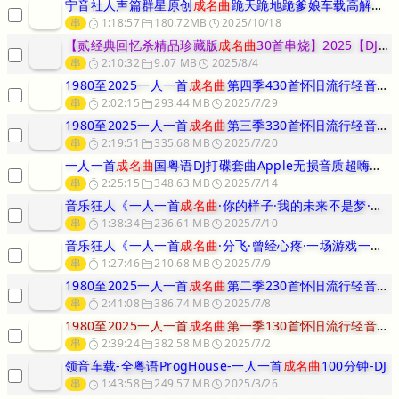
宁音社人声篇群星原创
成名曲
跪天跪地跪爹娘车载高解析度车听长途不疲惫
串
1:18:57
180.72MB
2025/10/18
【贰经典回忆杀精品珍藏版
成名曲
30首串烧】2025【DJ邹杰】
串
2:10:32
9.07 MB
2025/8/4
1980至2025一人一首
成名曲
第四季430首怀旧流行轻音乐车载C
串
2:02:15
293.44 MB
2025/7/29
1980至2025一人一首
成名曲
第三季330首怀旧流行轻音乐车载C
串
2:19:51
335.68 MB
2025/7/20
一人一首
成名曲
国粤语DJ打碟套曲Apple无损音质超嗨车载CD13
串
2:25:15
348.63 MB
2025/7/14
音乐狂人《一人一首
成名曲
·你的样子·我的未来不是梦·心要让你听见·
串
1:38:34
236.61 MB
2025/7/10
音乐狂人《一人一首
成名曲
·分飞·曾经心疼·一场游戏一场梦·无情的情
串
1:27:46
210.68 MB
2025/7/9
1980至2025一人一首
成名曲
第二季230首怀旧流行轻音乐车载C
串
2:41:08
386.74 MB
2025/7/8
1980至2025一人一首
成名曲
第一季130首怀旧流行轻音乐车载C
串
2:39:24
382.58 MB
2025/7/2
领音车载-全粤语ProgHouse-一人一首
成名曲
100分钟-DJ
串
1:43:58
249.57 MB
2025/3/26