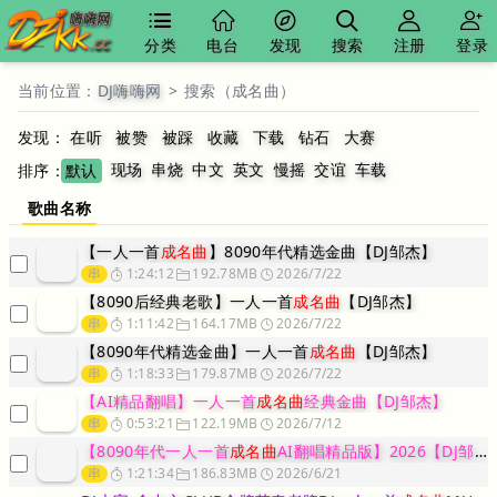
分类
电台
发现
搜索
注册
登录
当前位置：
DJ嗨嗨网
>
搜索（成名曲）
发现：
在听
被赞
被踩
收藏
下载
钻石
大赛
现场
串烧
中文
英文
慢摇
交谊
车载
排序：
默认
歌曲名称
【一人一首
成名曲
】8090年代精选金曲【DJ邹杰】
串
1:24:12
192.78MB
2026/7/22
【8090后经典老歌】一人一首
成名曲
【DJ邹杰】
串
1:11:42
164.17MB
2026/7/22
【8090年代精选金曲】一人一首
成名曲
【DJ邹杰】
串
1:18:33
179.87MB
2026/7/22
【AI精品翻唱】一人一首
成名曲
经典金曲【DJ邹杰】
串
0:53:21
122.19MB
2026/7/12
【8090年代一人一首
成名曲
AI翻唱精品版】2026【DJ邹杰】
串
1:21:34
186.83MB
2026/6/21