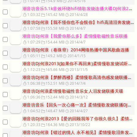
1:07:41
154.9 MB
2014/5/16
潮音坊音乐5.1k音效环绕hifi情歌发烧连播大碟DJ何浪2014
1:03:32
145.42 MB
2014/4/28
潮音坊DJ何浪【我不怪你也不会恨你】hifi高清泪奔发烧专辑
1:07:58
155.58 MB
2014/4/7
潮音坊DJ何浪【我爱你那么多】柔情慢歌磁性音乐联播
1:07:29
154.44 MB
2014/4/7
潮音坊DJ何浪（卷珠帘）2014网络热播中国风歌曲连播
1:05:11
149.2 MB
2014/1/15
潮音坊DJ何浪2013{如果你不再回来}柔情慢歌发烧试听音乐
1:12:23
165.66 MB
2013/11/5
潮音坊DJ何浪【梦醉西楼】柔情慢歌高清伤感发烧联播大碟
1:06:38
152.51 MB
2014/7/4
潮音坊DJ何浪柔情慢歌磁性音乐女人泪发烧联播天碟
1:06:36
152.44 MB
2014/3/12
潮音坊音乐【回头一次心痛一次】柔情慢歌发烧联播DJ何浪2014xi
1:04:52
148.47 MB
2014/4/27
潮音坊DJ何浪2013【爱的回顾我等了你很久很久】柔情慢歌连连播
1:20:33
184.36 MB
2013/10/22
潮音坊DJ何浪【错过的情人 永不相见】柔情慢歌泪奔发烧联播专辑