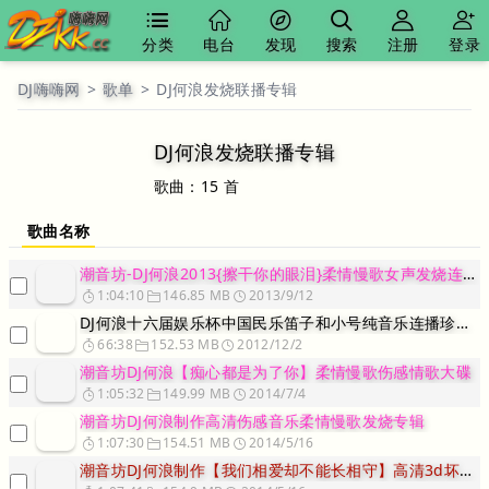
分类
电台
发现
搜索
注册
登录
DJ嗨嗨网
>
歌单
>
DJ何浪发烧联播专辑
DJ何浪发烧联播专辑
歌曲：15 首
歌曲名称
潮音坊-DJ何浪2013{擦干你的眼泪}柔情慢歌女声发烧连播版
1:04:10
146.85 MB
2013/9/12
DJ何浪十六届娱乐杯中国民乐笛子和小号纯音乐连播珍藏版
66:38
152.53 MB
2012/12/2
潮音坊DJ何浪【痴心都是为了你】柔情慢歌伤感情歌大碟
1:05:32
149.99 MB
2014/7/4
潮音坊DJ何浪制作高清伤感音乐柔情慢歌发烧专辑
1:07:30
154.51 MB
2014/5/16
潮音坊DJ何浪制作【我们相爱却不能长相守】高清3d坏饶发烧专辑