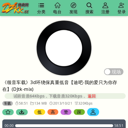
分类
电台
发现
搜索
注册
登录
现场
《领音车载》3d环绕保真重低音【迪吧-我的爱只为你存
在】(DJtk-mix)
试听音质64Kbps，下载音质320Kbps，
返回
车载
58:51
134 MB
2013/10/21
320Kbps
低
高
赞
踩
00:00
58:51