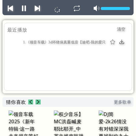
清空
最近播放
1.《领音车载》3d环绕保真重低音【迪吧-我的爱只
为你存在】(DJtk-mix)（58:51）
猜你喜欢
更多歌单