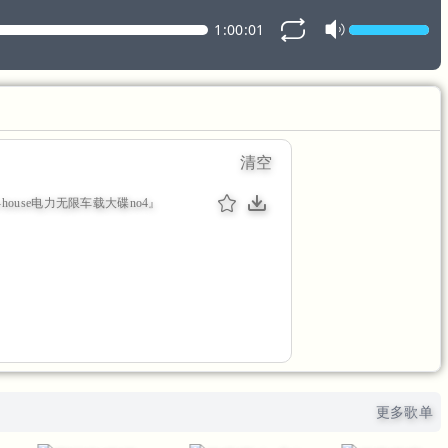
1:00:01
清空
p-house电力无限车载大碟no4』
更多歌单