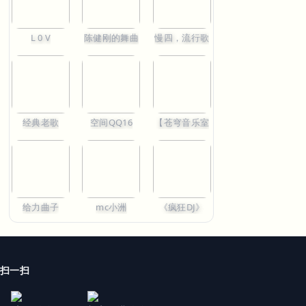
L 0 V
陈健刚的舞曲
慢四，流行歌
687
471
762
嗨音车载2025《柏
宁音社调校人声与
《精选热门国粤语
林之声车载音响京
乐器对话车载专用
经典流行混搭（国
仔节奏（未曾寄出
成名曲珍藏版经典
人重混新作Bounc
经典老歌
空间QQ16
【苍穹音乐室
的光）动感车载串
流行老歌原碟重置-
舞曲）加长车载长
烧》-DJ小花
DJ余意
途版串烧》
Dj_Anson_Mix
给力曲子
mc小洲
《疯狂DJ》
扫一扫