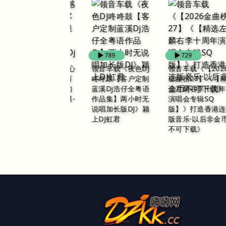
208
789
729
酷音车载-伤感扎心
领音车载《夜色DJ
领音车载《【2026
情歌《尝尽世间万
咚咚鼓【客户定制
金曲榜27】《【精
般苦如果离开真的
蓝溪Dj浩仔全粤语
选左麟右李十周年
很快乐》车载靓碟-
作品集】两小时无
演唱会专辑SQ
Dj小峰
说唱加长版DJ》颍
版】》打造香港连
上DJ虹君
版音乐·以后非金币
不可下载》