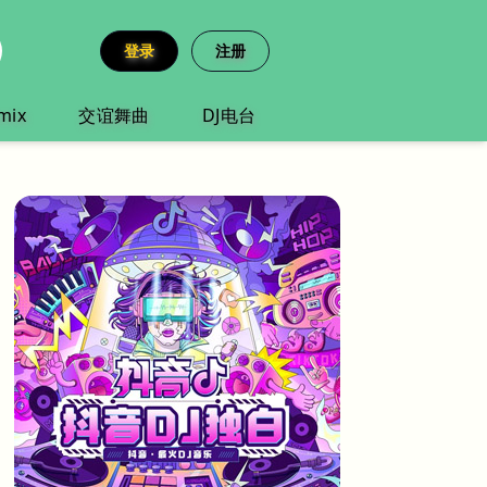
登录
注册
mix
交谊舞曲
DJ电台
大碟no4』