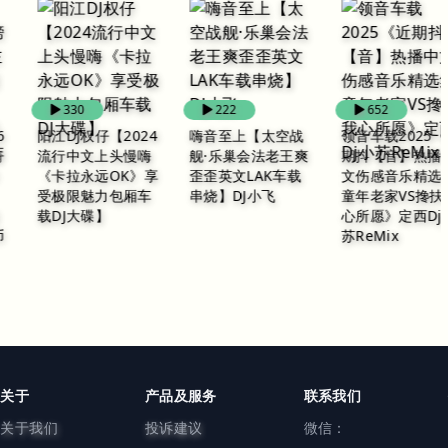
330
222
652
阳江DJ权仔【2024
嗨音至上【太空战
领音车载2025《近
流行中文上头慢嗨
舰·乐巢会法老王爽
期抖【音】热播中
《卡拉永远OK》享
歪歪英文LAK车载
文伤感音乐精选集·
受极限魅力包厢车
串烧】DJ小飞
童年老家VS搀扶我
载DJ大碟】
心所愿》定西Dj小
苏ReMix
关于
产品及服务
联系我们
关于我们
投诉建议
微信：