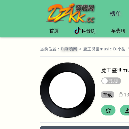
榜单
首页
车载DJ
抖音DJ
当前位置：
DJ嗨嗨网
>
魔王盛世music-DJ小柒
魔王盛世mu
现场
车载
1: