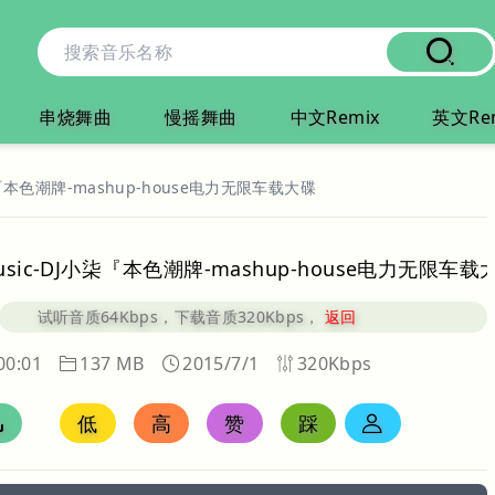
串烧舞曲
慢摇舞曲
中文Remix
英文Re
『本色潮牌-mashup-house电力无限车载大碟
sic-DJ小柒『本色潮牌-mashup-house电力无限车载
试听音质64Kbps，下载音质320Kbps，
返回
00:01
137 MB
2015/7/1
320Kbps
低
高
赞
踩