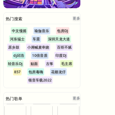
更多
热门搜索
中文慢摇
瑜伽音乐
包房DJ
河东猛士
车震
深圳天龙大道
原乡鼓
小洲喊麦串烧
百听不腻
dj邱浩
10倍音质
印度DJ
轻音乐Dj
贴面
古筝
毛主席
857
包房毒嗨
花都龙仔
领音车载2022
更多
热门歌单