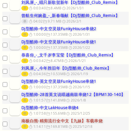
刘凤屏_-_唱只新歌贺新年【Dj型酷帅_Club_Remix】
串
0:03:40
8.4MB
2026/1/31
曾航生何婉盈_-_新春颂献【Dj型酷帅_Club_Remix】
单
04:02
9.71 MB
2026/2/1
Dj型酷帅-中文空灵鼓FunkyHouse串烧2
串
1:00:00
137.35MB
2026/1/31
Dj型酷帅-中文空灵鼓FunkyHouse串烧1
串
1:00:00
137.35MB
2026/1/22
恭喜你_-_文千岁李宝莹【Dj型酷帅_Club_Remix】
串
0:03:42
8.47MB
2026/1/21
刘凤屏_-_今年胜旧年【Dj型酷帅_Club_Remix】
串
0:04:36
10.53MB
2026/1/19
Dj型酷帅-英文空灵鼓FunkyHouse串烧1
串
1:00:00
137.35MB
2026/1/15
Dj型酷帅-28首英文说唱越南鼓串烧12【BPM130-140】
串
1:01:57
141.8MB
2026/1/8
Dj型酷帅-中文LakHouse串烧4
串
1:07:58
155.6MB
2025/12/25
南极白熊-精剪流行全中文【九妹】车载串烧
串
1:14:11
169.81MB
2025/12/18