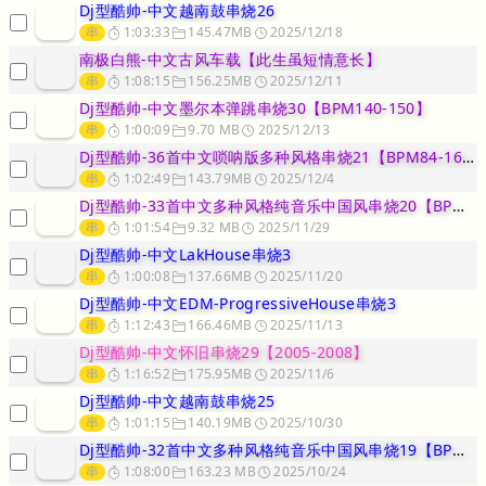
Dj型酷帅-中文越南鼓串烧26
串
1:03:33
145.47MB
2025/12/18
南极白熊-中文古风车载【此生虽短情意长】
串
1:08:15
156.25MB
2025/12/11
Dj型酷帅-中文墨尔本弹跳串烧30【BPM140-150】
串
1:00:09
9.70 MB
2025/12/13
Dj型酷帅-36首中文唢呐版多种风格串烧21【BPM84-160】
串
1:02:49
143.79MB
2025/12/4
Dj型酷帅-33首中文多种风格纯音乐中国风串烧20【BPM95-1
串
1:01:54
9.32 MB
2025/11/29
Dj型酷帅-中文LakHouse串烧3
串
1:00:08
137.66MB
2025/11/20
Dj型酷帅-中文EDM-ProgressiveHouse串烧3
串
1:12:43
166.46MB
2025/11/13
Dj型酷帅-中文怀旧串烧29【2005-2008】
串
1:16:52
175.95MB
2025/11/6
Dj型酷帅-中文越南鼓串烧25
串
1:01:15
140.19MB
2025/10/30
Dj型酷帅-32首中文多种风格纯音乐中国风串烧19【BPM105-
串
1:08:00
163.23 MB
2025/10/24