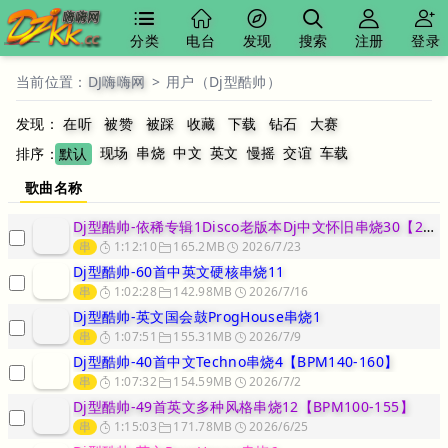
分类
电台
发现
搜索
注册
登录
当前位置：
DJ嗨嗨网
>
用户（Dj型酷帅）
发现：
在听
被赞
被踩
收藏
下载
钻石
大赛
现场
串烧
中文
英文
慢摇
交谊
车载
排序：
默认
歌曲名称
Dj型酷帅-依稀专辑1Disco老版本Dj中文怀旧串烧30【200
串
1:12:10
165.2MB
2026/7/23
Dj型酷帅-60首中英文硬核串烧11
串
1:02:28
142.98MB
2026/7/16
Dj型酷帅-英文国会鼓ProgHouse串烧1
串
1:07:51
155.31MB
2026/7/9
Dj型酷帅-40首中文Techno串烧4【BPM140-160】
串
1:07:32
154.59MB
2026/7/2
Dj型酷帅-49首英文多种风格串烧12【BPM100-155】
串
1:15:03
171.78MB
2026/6/25