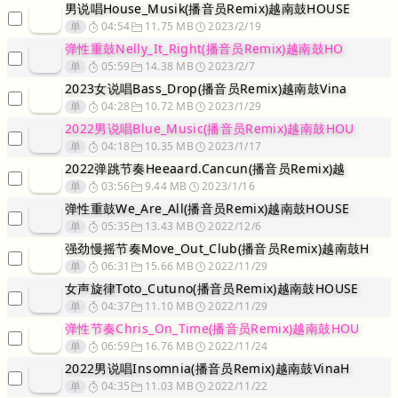
男说唱House_Musik(播音员Remix)越南鼓HOUSE
单
04:54
11.75 MB
2023/2/19
弹性重鼓Nelly_It_Right(播音员Remix)越南鼓HO
单
05:59
14.38 MB
2023/2/7
2023女说唱Bass_Drop(播音员Remix)越南鼓Vina
单
04:28
10.72 MB
2023/1/29
2022男说唱Blue_Music(播音员Remix)越南鼓HOU
单
04:18
10.35 MB
2023/1/17
2022弹跳节奏Heeaard.Cancun(播音员Remix)越
单
03:56
9.44 MB
2023/1/16
弹性重鼓We_Are_All(播音员Remix)越南鼓HOUSE
单
05:35
13.43 MB
2022/12/6
强劲慢摇节奏Move_Out_Club(播音员Remix)越南鼓H
单
06:31
15.66 MB
2022/11/29
女声旋律Toto_Cutuno(播音员Remix)越南鼓HOUSE
单
04:37
11.10 MB
2022/11/29
弹性节奏Chris_On_Time(播音员Remix)越南鼓HOU
单
06:59
16.76 MB
2022/11/24
2022男说唱Insomnia(播音员Remix)越南鼓VinaH
单
04:35
11.03 MB
2022/11/22