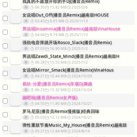
我真的不愿放开你的手DJ(播音员Remix)
单
06:35
15.82 MB
2025/2/6
女说唱Out_Off(播音员Remix)越南鼓HOUSE
单
03:43
8.95 MB
2025/1/19
男说唱Insomnia(播音员Remix)越南鼓VinaHouse
单
04:04
9.79 MB
2025/1/10
强劲电音弹跳开场Rosco_Slack(播音员Remix)
单
07:03
16.90 MB
2025/1/2
男说唱Zawdi_State_Mind(播音员Remix)越南鼓H
单
06:28
15.53 MB
2025/1/2
女说唱Mirror_Smack(播音员Remix)VinaHous
单
04:21
10.44 MB
2024/10/29
易欣-分爱(播音员Remix)车载DJ舞曲
单
06:23
15.32 MB
2024/10/24
蹦吧啦(播音员Remix女声版)
单
04:55
11.80 MB
2024/10/21
罗马尼亚(播音员Remix慢摇版)经典回味
单
05:03
12.12 MB
2024/10/21
弹性重鼓节奏Music_My_House(播音员Remix)越南鼓
单
05:21
12.84 MB
2024/8/14