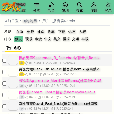
分类
电台
发现
搜索
注册
登录
当前位置：
DJ嗨嗨网
>
用户（播音员Remix）
发现：
在听
被赞
被踩
收藏
下载
钻石
大赛
现场
串烧
中文
英文
慢摇
交谊
车载
排序：
默认
歌曲名称
极品男声Spaceman_Ft_Somebody(播音员Remix
串
0:05:35
12.79MB
2026/6/3
男说女娼Black_Oh_Music(播音员Remix)越南鼓Vi
串
0:04:11
9.59MB
2025/12/13
男说唱Appreciate_Me(播音员Remix)越南鼓HOUS
单
05:44
13.80 MB
2025/12/4
女说唱Scream_Shout(播音员Remix)VinaHous
单
04:36
11.07 MB
2025/2/19
弹性节奏David_Feat_Nicki(播音员Remix)越南鼓
单
05:12
12.51 MB
2025/2/11