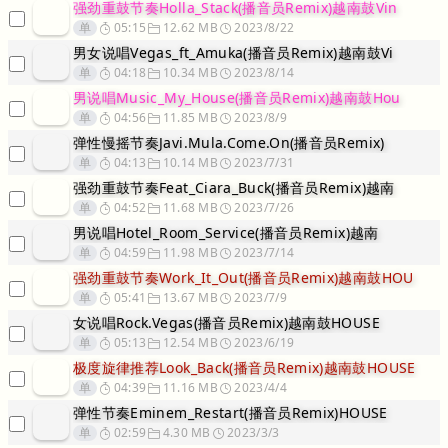
强劲重鼓节奏Holla_Stack(播音员Remix)越南鼓Vin
单
05:15
12.62 MB
2023/8/22
男女说唱Vegas_ft_Amuka(播音员Remix)越南鼓Vi
单
04:18
10.34 MB
2023/8/14
男说唱Music_My_House(播音员Remix)越南鼓Hou
单
04:56
11.85 MB
2023/8/9
弹性慢摇节奏Javi.Mula.Come.On(播音员Remix)
单
04:13
10.14 MB
2023/7/31
强劲重鼓节奏Feat_Ciara_Buck(播音员Remix)越南
单
04:52
11.68 MB
2023/7/26
男说唱Hotel_Room_Service(播音员Remix)越南
单
04:59
11.98 MB
2023/7/14
强劲重鼓节奏Work_It_Out(播音员Remix)越南鼓HOU
单
05:41
13.67 MB
2023/7/9
女说唱Rock.Vegas(播音员Remix)越南鼓HOUSE
单
05:13
12.54 MB
2023/6/19
极度旋律推荐Look_Back(播音员Remix)越南鼓HOUSE
单
04:39
11.16 MB
2023/4/4
弹性节奏Eminem_Restart(播音员Remix)HOUSE
单
02:59
4.30 MB
2023/3/3