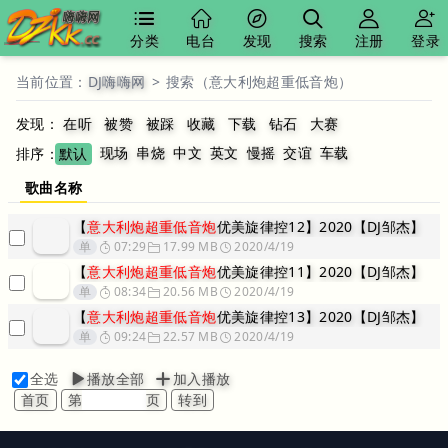
分类
电台
发现
搜索
注册
登录
当前位置：
DJ嗨嗨网
>
搜索（意大利炮超重低音炮）
发现：
在听
被赞
被踩
收藏
下载
钻石
大赛
现场
串烧
中文
英文
慢摇
交谊
车载
排序：
默认
歌曲名称
【
意大利炮超重低音炮
优美旋律控12】2020【DJ邹杰】
单
07:29
17.99 MB
2020/4/19
【
意大利炮超重低音炮
优美旋律控11】2020【DJ邹杰】
单
08:34
20.56 MB
2020/4/19
【
意大利炮超重低音炮
优美旋律控13】2020【DJ邹杰】
单
09:24
22.57 MB
2020/4/19
全选
播放全部
加入播放
首页
第
页
转到