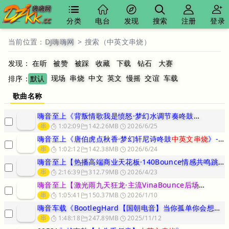
分类
电台
发现
搜索
注册
登录
当前位置：
DJ嗨嗨网
>
搜索（中英文串烧）
发现：
在听
被赞
被踩
收藏
下载
钻石
大赛
现场
串烧
中文
英文
慢摇
交谊
车载
排序：
默认
歌曲名称
嗨音至上《背叛情歌我是愤怒·梦幻水调节奏咚鼓
中英文串
串
1:02:09
142.26MB
2026/6/25
嗨音至上《唐伯虎点秋香·梦幻轩尼诗咚鼓
中英文串烧
》-DJ小飞
串
1:02:12
142.38MB
2026/6/24
嗨音至上【热播高端商业天花板·140Bounce情感共鸣跳舞律动中
串
2:16:39
312.79MB
2026/4/23
嗨音至上【激光雨九天狂龙·主流VinaBounce后场
中英文串
串
1:05:41
150.37MB
2026/1/10
嗨音车载《BootlegHard【国朝电音】当你孤单你会想起谁·做
串
1:48:18
247.89MB
2025/11/12