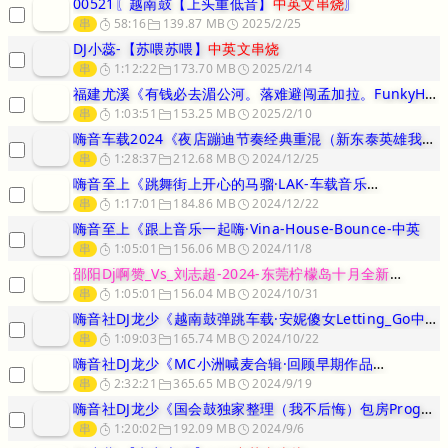
00521〖越南鼓【上头重低音】
中英文串烧
〗
串
58:16
139.87 MB
2025/2/25
DJ小蕊-【苏喂苏喂】
中英文串烧
串
1:12:22
173.70 MB
2025/2/14
福建尤溪《有钱必去湄公河。落难避闯孟加拉。FunkyHouse中英
串
1:03:51
153.25 MB
2025/2/10
嗨音车载2024《夜店蹦迪节奏经典重混（新东泰英雄我们不一样）蚂蚁
串
1:28:37
212.68 MB
2024/12/25
嗨音至上《跳舞街上开心的马骝·LAK-车载音乐
中英文串烧
串
1:17:01
184.86 MB
2024/12/22
嗨音至上《跟上音乐一起嗨·Vina-House-Bounce-中英
串
1:05:01
156.06 MB
2024/11/8
邵阳Dj啊赞_Vs_刘志超-2024-东莞柠檬岛十月全新
中英文串
串
1:05:01
156.04 MB
2024/10/31
嗨音社DJ龙少《越南鼓弹跳车载·安妮傻女Letting_Go中英文
串
1:09:03
165.74 MB
2024/10/22
嗨音社DJ龙少《MC小洲喊麦合辑·回顾早期作品
中英文串烧
串
2:32:21
365.65 MB
2024/9/19
嗨音社DJ龙少《国会鼓独家整理（我不后悔）包房ProgHouse中
串
1:20:02
192.09 MB
2024/9/6