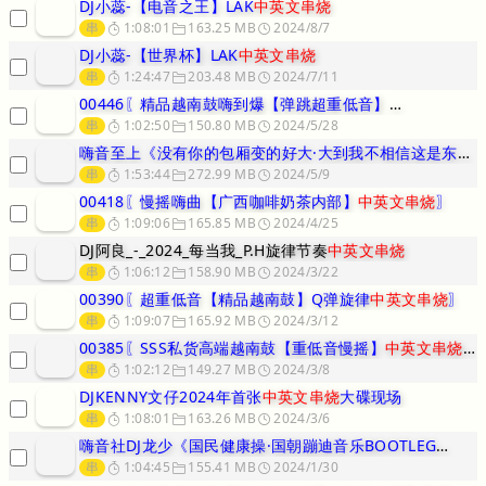
DJ小蕊-【电音之王】LAK
中英文串烧
串
1:08:01
163.25 MB
2024/8/7
DJ小蕊-【世界杯】LAK
中英文串烧
串
1:24:47
203.48 MB
2024/7/11
00446〖精品越南鼓嗨到爆【弹跳超重低音】
中英文串烧
〗
串
1:02:50
150.80 MB
2024/5/28
嗨音至上《没有你的包厢变的好大·大到我不相信这是东南亚Lak中英文
串
1:53:44
272.99 MB
2024/5/9
00418〖慢摇嗨曲【广西咖啡奶茶内部】
中英文串烧
〗
串
1:09:06
165.85 MB
2024/4/25
DJ阿良_-_2024_每当我_P.H旋律节奏
中英文串烧
串
1:06:12
158.90 MB
2024/3/22
00390〖超重低音【精品越南鼓】Q弹旋律
中英文串烧
〗
串
1:09:07
165.92 MB
2024/3/12
00385〖SSS私货高端越南鼓【重低音慢摇】
中英文串烧
〗
串
1:02:12
149.27 MB
2024/3/8
DJKENNY文仔2024年首张
中英文串烧
大碟现场
串
1:08:01
163.26 MB
2024/3/6
嗨音社DJ龙少《国民健康操·国朝蹦迪音乐BOOTLEG
中英文
串
1:04:45
155.41 MB
2024/1/30