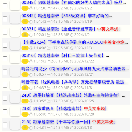
00348〖独家越南鼓【神仙水的好男人吻的太真】极品
中英
串
1:01:30
147.62 MB
2024/1/22
00345〖精选越南鼓【SSS级旋律】非常好听的
中英文串烧
串
1:01:43
148.15 MB
2024/1/19
00331〖精品越南鼓【重低音弹跳节奏】
中英文串烧
〗
串
1:02:01
148.83 MB
2024/1/9
【车载2k24】下半生说陪你到老的人DISCO
中英文串烧
-酷
串
1:14:08
177.95 MB
2023/12/31
00316〖精选越南鼓【科目三旋律上头节奏】
中英文串烧
〗
串
1:51:43
268.15 MB
2023/12/22
嗨音社DJ龙少《DJ阿阳MC小山羊凤舞九天汽车音响改装劲爆中英文串
串
1:00:57
146.29 MB
2023/12/21
嗨音车载《沈风电摇【乒乓球】真无损母带级音质·最远的你·是我最近的
串
1:04:37
155.09 MB
2023/11/8
240〖超重打脑壳【精选越南鼓】洗脑神曲弹跳旋律〗
中英
串
1:13:55
177.39 MB
2023/10/25
238〖独家重低音【精选越南鼓】
中英文串烧
〗
串
1:05:40
157.61 MB
2023/10/20
215〖独家越南鼓【千年等你蹦一回】
中英文串烧
〗
串
1:04:31
154.84 MB
2023/9/18