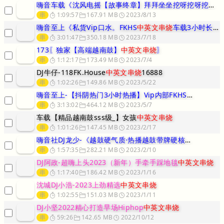
嗨音车载《沈风电摇【故事终章】拜拜坐坐挖呀挖呀挖让我一次嗨个够中英
串
1:09:57
167.91 MB
2023/8/13
嗨音至上《私货Vip口水。FKHS
中英文串烧
车载3小时长途》DJ小
串
3:01:47
350.18 MB
2023/7/18
173〖独家【高端越南鼓】
中英文串烧
〗
串
1:12:17
173.49 MB
2023/7/4
DJ牛仔-118FK.House
中英文串烧
16888
串
1:02:26
149.86 MB
2023/5/22
嗨音至上-【抖阴热门3小时热播】Vip内部FKHS
中英文串烧
串
3:13:02
464.12 MB
2023/5/7
车载【精品越南鼓sss级_】女孩
中英文串烧
串
1:01:26
147.45 MB
2023/2/17
嗨音社DJ龙少-《越鼓硬气质·热播越鼓带牌硬核
中英文串烧
串
1:57:35
282.21 MB
2023/2/10
DJ阿政-超嗨上头2023（新年）手牵手踩地毯
中英文串烧
串
1:17:40
186.42 MB
2023/1/16
沈城DJ小浩-2023上劲精选
中英文串烧
串
1:02:55
151.03 MB
2023/1/11
DJ小坚2022精心打造早场Hiphop
中英文串烧
串
59:26
142.65 MB
2022/10/12